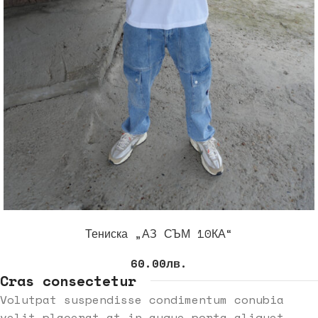
ОПЦИИ
Тениска „АЗ СЪМ 10КА“
60.00
лв.
Cras consectetur
Volutpat suspendisse condimentum conubia
velit placerat at in augue porta aliquet