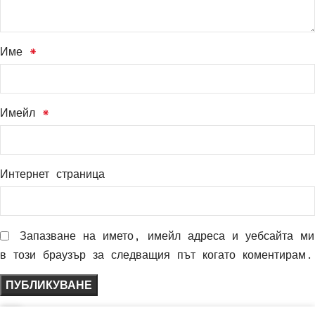
Име
*
Имейл
*
Интернет страница
Запазване на името, имейл адреса и уебсайта ми
в този браузър за следващия път когато коментирам.