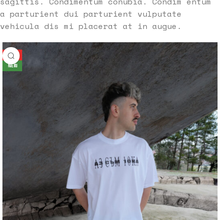
sagittis. Condimentum conubia. Condim entum
a parturient dui parturient vulputate
vehicula dis mi placerat at in augue.
HOT
NEW