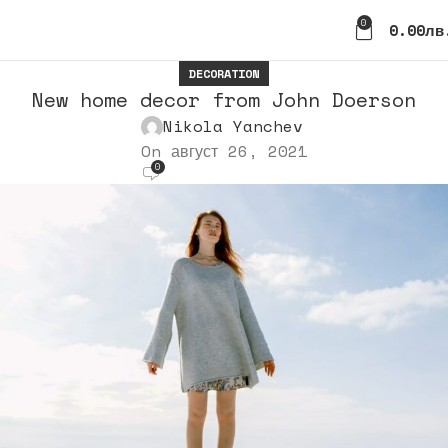
0
0.00
Лв
DECORATION
New home decor from John Doerson
Nikola Yanchev
On август 26, 2021
0