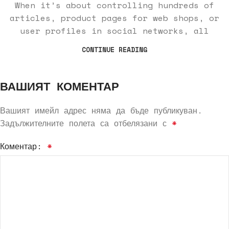
When it’s about controlling hundreds of
articles, product pages for web shops, or
user profiles in social networks, all
CONTINUE READING
ВАШИЯТ КОМЕНТАР
Вашият имейл адрес няма да бъде публикуван.
Задължителните полета са отбелязани с
*
Коментар:
*