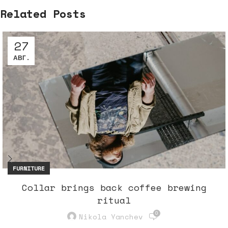
Related Posts
27
АВГ.
FURNITURE
Collar brings back coffee brewing
ritual
0
Nikola Yanchev