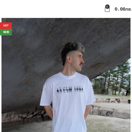
0
0.00
Лв
HOT
NEW